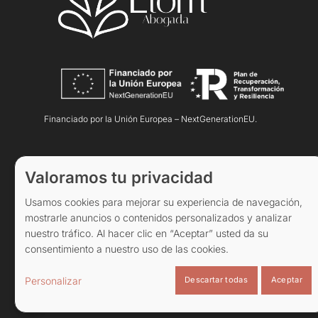
Financiado por la Unión Europea – NextGenerationEU.
Valoramos tu privacidad
Elena López Muñoz Abogada
©
2026. Todos los derechos res
Usamos cookies para mejorar su experiencia de navegación,
Diseño y desarrollo
TuchoDigital
.
mostrarle anuncios o contenidos personalizados y analizar
nuestro tráfico. Al hacer clic en “Aceptar” usted da su
consentimiento a nuestro uso de las cookies.
Descartar todas
Aceptar
Personalizar