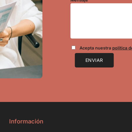
Acepta nuestra
política 
Información