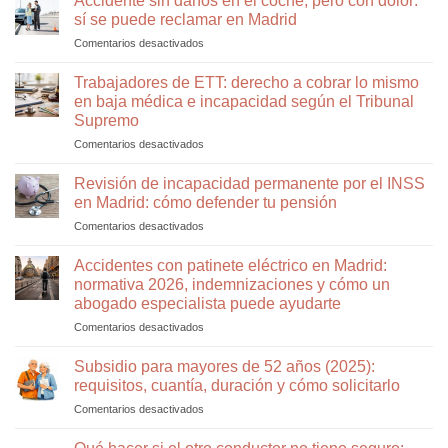
Accidente sin daños en el coche, pero con dolor:
el
hacer
denegado
sí se puede reclamar en Madrid
INSS
que
la
Comentarios desactivados
en
te
el
incapacidad
Accidente
deniega
INSS
permanente
sin
Trabajadores de ETT: derecho a cobrar lo mismo
la
vuelva
daños
incapacidad
a
en baja médica e incapacidad según el Tribunal
en
permanente,
denegártela
Supremo
el
aunque
Comentarios desactivados
en
coche,
tú
Trabajadores
pero
sepas
de
con
Revisión de incapacidad permanente por el INSS
que
ETT:
dolor:
no
en Madrid: cómo defender tu pensión
derecho
sí
puedes
Comentarios desactivados
en
a
se
trabajar
Revisión
cobrar
puede
de
Accidentes con patinete eléctrico en Madrid:
lo
reclamar
incapacidad
mismo
en
normativa 2026, indemnizaciones y cómo un
permanente
en
Madrid
abogado especialista puede ayudarte
por
baja
Comentarios desactivados
en
el
médica
Accidentes
INSS
e
con
en
Subsidio para mayores de 52 años (2025):
incapacidad
patinete
Madrid:
según
requisitos, cuantía, duración y cómo solicitarlo
eléctrico
cómo
el
Comentarios desactivados
en
en
defender
Tribunal
Subsidio
Madrid:
tu
Supremo
para
normativa
pensión