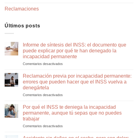
Reclamaciones
Últimos posts
Informe de síntesis del INSS: el documento que
puede explicar por qué te han denegado la
incapacidad permanente
Comentarios desactivados
en
Informe
de
Reclamación previa por incapacidad permanente:
síntesis
errores que pueden hacer que el INSS vuelva a
del
denegártela
INSS:
Comentarios desactivados
en
el
Reclamación
documento
previa
que
Por qué el INSS te deniega la incapacidad
por
puede
permanente, aunque tú sepas que no puedes
incapacidad
explicar
trabajar
permanente:
por
Comentarios desactivados
en
errores
qué
Por
que
te
qué
pueden
han