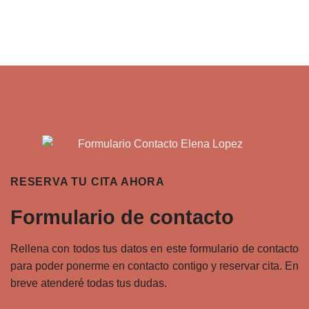
reclamaciones
Accidentes
vehículos
debes
de
autónomos:
saber.
tráfico
desafíos
en
legales
bicicletas
y
eléctricas
responsabilidades.
y
patinetes:
aspectos
legales.
RESERVA TU CITA AHORA
Formulario de contacto
Rellena con todos tus datos en este formulario de contacto
para poder ponerme en contacto contigo y reservar cita. En
breve atenderé todas tus dudas.