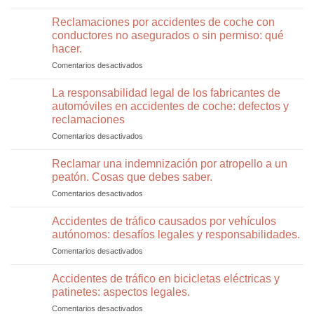
Incapacidad
y
de
temporal
Reclamaciones por accidentes de coche con
Respuestas
una
en
Sobre
conductores no asegurados o sin permiso: qué
incapacidad
trabajadores
Tráfico
hacer.
permanente
autónomos:
y
Comentarios desactivados
en
cómo
Seguridad
Reclamaciones
reclamar.
Vial.
por
La responsabilidad legal de los fabricantes de
Parte
accidentes
2.
automóviles en accidentes de coche: defectos y
de
reclamaciones
coche
Comentarios desactivados
en
con
La
conductores
responsabilidad
no
Reclamar una indemnización por atropello a un
legal
asegurados
peatón. Cosas que debes saber.
de
o
Comentarios desactivados
en
los
sin
Reclamar
fabricantes
permiso:
una
Accidentes de tráfico causados por vehículos
de
qué
indemnización
automóviles
hacer.
autónomos: desafíos legales y responsabilidades.
por
en
Comentarios desactivados
en
atropello
accidentes
Accidentes
a
de
de
Accidentes de tráfico en bicicletas eléctricas y
un
coche:
tráfico
peatón.
patinetes: aspectos legales.
defectos
causados
Cosas
y
Comentarios desactivados
en
por
que