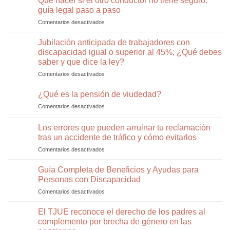
Qué hacer si el otro conductor no tiene seguro:
mayores
2026,
guía legal paso a paso
de
indemnizaciones
Comentarios desactivados
en
52
y
Qué
años
cómo
hacer
Jubilación anticipada de trabajadores con
(2025):
un
si
requisitos,
discapacidad igual o superior al 45%; ¿Qué debes
abogado
el
cuantía,
especialista
saber y que dice la ley?
otro
duración
puede
Comentarios desactivados
en
conductor
y
ayudarte
Jubilación
no
cómo
anticipada
tiene
¿Qué es la pensión de viudedad?
solicitarlo
de
seguro:
Comentarios desactivados
en
trabajadores
guía
¿Qué
con
legal
es
Los errores que pueden arruinar tu reclamación
discapacidad
paso
la
igual
a
tras un accidente de tráfico y cómo evitarlos
pensión
o
paso
Comentarios desactivados
en
de
superior
Los
viudedad?
al
errores
Guía Completa de Beneficios y Ayudas para
45%;
que
Personas con Discapacidad
¿Qué
pueden
debes
Comentarios desactivados
en
arruinar
saber
Guía
tu
y
Completa
El TJUE reconoce el derecho de los padres al
reclamación
que
de
tras
complemento por brecha de género en las
dice
Beneficios
un