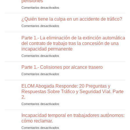
pensiones
la
y
accidente
ley?
Comentarios desactivados
en
Ayudas
de
El
para
tráfico
TJUE
Personas
¿Quién tiene la culpa en un accidente de tráfico?
y
reconoce
con
cómo
Comentarios desactivados
en
el
Discapacidad
evitarlos
¿Quién
derecho
tiene
Parte 1.- La eliminación de la extinción automática
de
la
los
del contrato de trabajo tras la concesión de una
culpa
padres
incapacidad permanente
en
al
un
Comentarios desactivados
en
complemento
accidente
Parte
por
de
1.-
Parte 1.- Colisiones por alcance trasero
brecha
tráfico?
La
de
Comentarios desactivados
en
eliminación
género
Parte
de
en
1.-
ELOM Abogada Responde: 20 Preguntas y
la
las
Colisiones
extinción
Respuestas Sobre Tráfico y Seguridad Vial. Parte
pensiones
por
automática
2.
alcance
del
trasero
Comentarios desactivados
en
contrato
ELOM
de
Abogada
Incapacidad temporal en trabajadores autónomos:
trabajo
Responde:
tras
cómo reclamar.
20
la
Comentarios desactivados
en
Preguntas
concesión