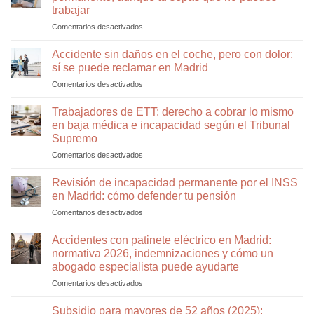
incapacidad
explicar
trabajar
permanente:
por
Comentarios desactivados
en
errores
qué
Por
que
te
qué
pueden
han
Accidente sin daños en el coche, pero con dolor:
el
hacer
denegado
sí se puede reclamar en Madrid
INSS
que
la
Comentarios desactivados
en
te
el
incapacidad
Accidente
deniega
INSS
permanente
sin
Trabajadores de ETT: derecho a cobrar lo mismo
la
vuelva
daños
incapacidad
a
en baja médica e incapacidad según el Tribunal
en
permanente,
denegártela
Supremo
el
aunque
Comentarios desactivados
en
coche,
tú
Trabajadores
pero
sepas
de
con
Revisión de incapacidad permanente por el INSS
que
ETT:
dolor:
no
en Madrid: cómo defender tu pensión
derecho
sí
puedes
Comentarios desactivados
en
a
se
trabajar
Revisión
cobrar
puede
de
Accidentes con patinete eléctrico en Madrid:
lo
reclamar
incapacidad
mismo
en
normativa 2026, indemnizaciones y cómo un
permanente
en
Madrid
abogado especialista puede ayudarte
por
baja
Comentarios desactivados
en
el
médica
Accidentes
INSS
e
con
en
Subsidio para mayores de 52 años (2025):
incapacidad