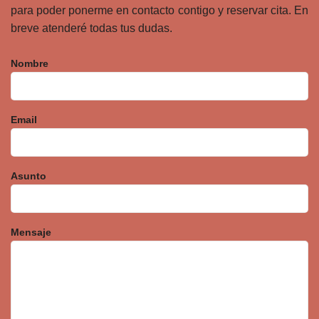
para poder ponerme en contacto contigo y reservar cita. En
breve atenderé todas tus dudas.
Nombre
Email
Asunto
Mensaje