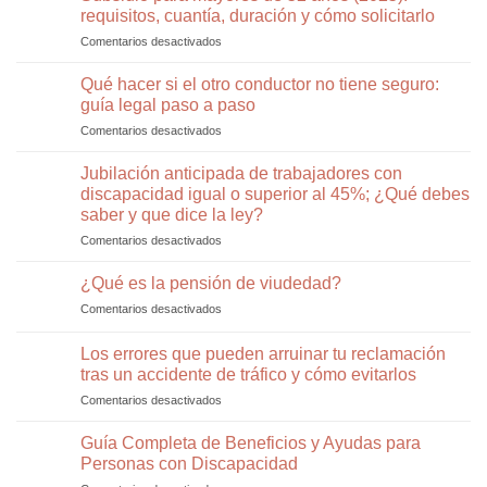
patinete
Madrid:
según
requisitos, cuantía, duración y cómo solicitarlo
eléctrico
cómo
el
Comentarios desactivados
en
en
defender
Tribunal
Subsidio
Madrid:
tu
Supremo
para
Qué hacer si el otro conductor no tiene seguro:
normativa
pensión
mayores
2026,
guía legal paso a paso
de
indemnizaciones
Comentarios desactivados
en
52
y
Qué
años
cómo
hacer
Jubilación anticipada de trabajadores con
(2025):
un
si
requisitos,
discapacidad igual o superior al 45%; ¿Qué debes
abogado
el
cuantía,
especialista
saber y que dice la ley?
otro
duración
puede
Comentarios desactivados
en
conductor
y
ayudarte
Jubilación
no
cómo
anticipada
tiene
¿Qué es la pensión de viudedad?
solicitarlo
de
seguro:
Comentarios desactivados
en
trabajadores
guía
¿Qué
con
legal
es
Los errores que pueden arruinar tu reclamación
discapacidad
paso
la
igual
a
tras un accidente de tráfico y cómo evitarlos
pensión
o
paso
Comentarios desactivados
en
de
superior
Los
viudedad?
al
errores
Guía Completa de Beneficios y Ayudas para
45%;
que
Personas con Discapacidad
¿Qué
pueden
debes