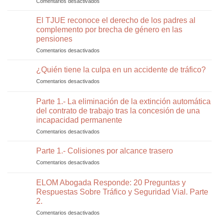
Comentarios desactivados
en
arruinar
saber
Guía
tu
y
Completa
El TJUE reconoce el derecho de los padres al
reclamación
que
de
tras
complemento por brecha de género en las
dice
Beneficios
un
pensiones
la
y
accidente
ley?
Comentarios desactivados
en
Ayudas
de
El
para
tráfico
TJUE
Personas
¿Quién tiene la culpa en un accidente de tráfico?
y
reconoce
con
cómo
Comentarios desactivados
en
el
Discapacidad
evitarlos
¿Quién
derecho
tiene
Parte 1.- La eliminación de la extinción automática
de
la
los
del contrato de trabajo tras la concesión de una
culpa
padres
incapacidad permanente
en
al
un
Comentarios desactivados
en
complemento
accidente
Parte
por
de
1.-
Parte 1.- Colisiones por alcance trasero
brecha
tráfico?
La
de
Comentarios desactivados
en
eliminación
género
Parte
de
en
1.-
ELOM Abogada Responde: 20 Preguntas y
la
las
Colisiones
extinción
Respuestas Sobre Tráfico y Seguridad Vial. Parte
pensiones
por
automática
2.
alcance
del
trasero
Comentarios desactivados
en
contrato