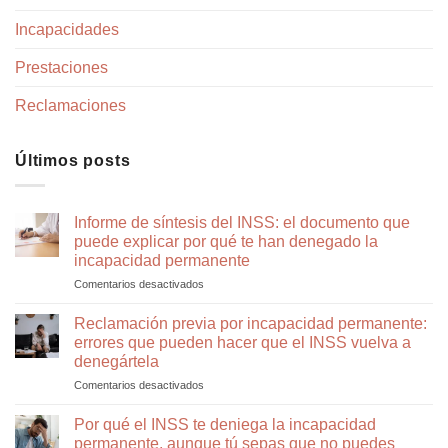
Incapacidades
Prestaciones
Reclamaciones
Últimos posts
Informe de síntesis del INSS: el documento que
puede explicar por qué te han denegado la
incapacidad permanente
Comentarios desactivados
en
Informe
de
Reclamación previa por incapacidad permanente:
síntesis
errores que pueden hacer que el INSS vuelva a
del
denegártela
INSS:
Comentarios desactivados
en
el
Reclamación
documento
previa
que
Por qué el INSS te deniega la incapacidad
por
puede
permanente, aunque tú sepas que no puedes