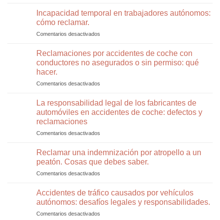
ELOM
de
Abogada
Incapacidad temporal en trabajadores autónomos:
trabajo
Responde:
tras
cómo reclamar.
20
la
Comentarios desactivados
en
Preguntas
concesión
Incapacidad
y
de
temporal
Reclamaciones por accidentes de coche con
Respuestas
una
en
Sobre
conductores no asegurados o sin permiso: qué
incapacidad
trabajadores
Tráfico
hacer.
permanente
autónomos:
y
Comentarios desactivados
en
cómo
Seguridad
Reclamaciones
reclamar.
Vial.
por
La responsabilidad legal de los fabricantes de
Parte
accidentes
2.
automóviles en accidentes de coche: defectos y
de
reclamaciones
coche
Comentarios desactivados
en
con
La
conductores
responsabilidad
no
Reclamar una indemnización por atropello a un
legal
asegurados
peatón. Cosas que debes saber.
de
o
Comentarios desactivados
en
los
sin
Reclamar
fabricantes
permiso:
una
Accidentes de tráfico causados por vehículos
de
qué
indemnización
automóviles
hacer.
autónomos: desafíos legales y responsabilidades.
por
en
Comentarios desactivados
en
atropello
accidentes