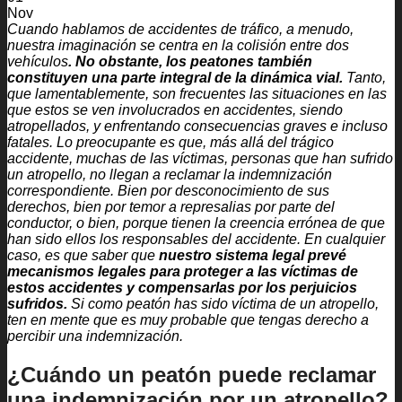
Nov
Cuando hablamos de accidentes de tráfico, a menudo,
nuestra imaginación se centra en la colisión entre dos
vehículos
. No obstante, los peatones también
constituyen una parte integral de la dinámica vial.
Tanto,
que lamentablemente, son frecuentes las situaciones en las
que estos se ven involucrados en accidentes, siendo
atropellados, y enfrentando consecuencias graves e incluso
fatales.
Lo preocupante es que, más allá del trágico
accidente, muchas de las víctimas, personas que han sufrido
un atropello, no llegan a reclamar la indemnización
correspondiente. Bien por desconocimiento de sus
derechos, bien por temor a represalias por parte del
conductor, o bien, porque tienen la creencia errónea de que
han sido ellos los responsables del accidente. En cualquier
caso, es que saber que
nuestro sistema legal prevé
mecanismos legales para proteger a las víctimas de
estos accidentes y compensarlas por los perjuicios
sufridos.
Si como peatón has sido víctima de un atropello,
ten en mente que es muy probable que tengas derecho a
percibir una indemnización.
¿Cuándo un peatón puede reclamar
una indemnización por un atropello?