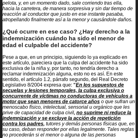
pelota, y, en un momento dado, sale corriendo tras ella,
hacia la carretera, de manera sorpresiva y sin dar tiempo de
reacción al conductor que justo en ese instante pasaba,
atropellando finalmente así a la menor y causándole daños.
¿Qué ocurre en ese caso? ¿Hay derecho a la
indemnización cuándo ha sido el menor de
edad el culpable del accidente?
Pese a que, en un principio, siguiendo lo ya explicado en
este artículo, pareciera que la culpa del accidente ha sido
exclusiva de la niña y, por tanto, no tendría derecho a
reclamar indemnización alguna, esto no es así. En este
sentido, el artículo 1.2, párrafo segundo, del Real Decreto
Legislativo 8/2004 expresa que:
“
En los supuestos de
secuelas y lesiones temporales, la culpa exclusiva o
concurrente de víctimas no conductoras de vehículos a
motor que sean menores de catorce años
o que sufran un
menoscabo físico, intelectual, sensorial u orgánico que les
prive de capacidad de culpa civil
,
no suprime ni reduce la
indemnización y se excluye la acción de repetición
contra los padres
,
tutores y demás personas físicas que, en
su caso, deban responder por ellas legalmente. Tales reglas
no procederán si el menor o alguna de las personas