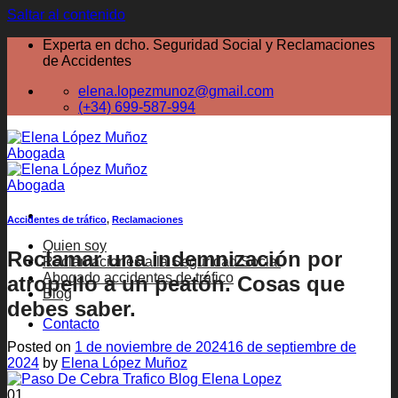
Saltar al contenido
Experta en dcho. Seguridad Social y Reclamaciones
de Accidentes
elena.lopezmunoz@gmail.com
(+34) 699-587-994
Accidentes de tráfico
,
Reclamaciones
Quien soy
Reclamar una indemnización por
Reclamaciones a la Seguridad Social
Abogado accidentes de tráfico
atropello a un peatón. Cosas que
Blog
debes saber.
Contacto
Posted on
1 de noviembre de 2024
16 de septiembre de
2024
by
Elena López Muñoz
01