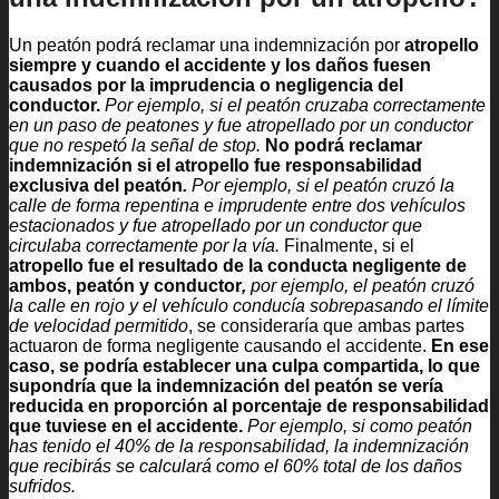
Un peatón podrá reclamar una indemnización por
atropello
siempre y cuando el accidente y los daños fuesen
causados por la imprudencia o negligencia del
conductor.
Por ejemplo, si el peatón cruzaba correctamente
en un paso de peatones y fue atropellado por un conductor
que no respetó la señal de stop.
No podrá reclamar
indemnización si el atropello fue responsabilidad
exclusiva del peatón
.
Por ejemplo, si el peatón cruzó la
calle de forma repentina e imprudente entre dos vehículos
estacionados y fue atropellado por un conductor que
circulaba correctamente por la vía.
Finalmente, si el
atropello fue el resultado de la conducta negligente de
ambos,
peatón y conductor
,
por ejemplo, el peatón cruzó
la calle en rojo y el vehículo conducía sobrepasando el límite
de velocidad permitido
, se consideraría que ambas partes
actuaron de forma negligente causando el accidente.
En ese
caso, se podría establecer una culpa compartida, lo que
supondría que
la indemnización del peatón se vería
reducida en proporción al porcentaje de responsabilidad
que tuviese en el accidente.
Por ejemplo, si como peatón
has tenido el 40% de la responsabilidad, la indemnización
que recibirás se calculará como el 60% total de los daños
sufridos.