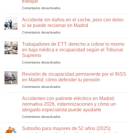
trabajar
permanente:
por
Comentarios desactivados
en
errores
qué
Por
que
te
qué
pueden
han
Accidente sin daños en el coche, pero con dolor:
el
hacer
denegado
sí se puede reclamar en Madrid
INSS
que
la
Comentarios desactivados
en
te
el
incapacidad
Accidente
deniega
INSS
permanente
sin
Trabajadores de ETT: derecho a cobrar lo mismo
la
vuelva
daños
incapacidad
a
en baja médica e incapacidad según el Tribunal
en
permanente,
denegártela
Supremo
el
aunque
Comentarios desactivados
en
coche,
tú
Trabajadores
pero
sepas
de
con
Revisión de incapacidad permanente por el INSS
que
ETT:
dolor:
no
en Madrid: cómo defender tu pensión
derecho
sí
puedes
Comentarios desactivados
en
a
se
trabajar
Revisión
cobrar
puede
de
Accidentes con patinete eléctrico en Madrid:
lo
reclamar
incapacidad
mismo
en
normativa 2026, indemnizaciones y cómo un
permanente
en
Madrid
abogado especialista puede ayudarte
por
baja
Comentarios desactivados
en
el
médica
Accidentes
INSS
e
con
en
Subsidio para mayores de 52 años (2025):
incapacidad
patinete
Madrid:
según