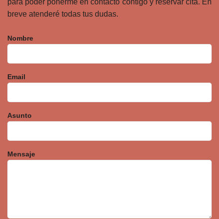
para poder ponerme en contacto contigo y reservar cita. En
breve atenderé todas tus dudas.
Nombre
Email
Asunto
Mensaje