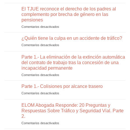
Guía
tu
y
Completa
El TJUE reconoce el derecho de los padres al
reclamación
que
de
tras
complemento por brecha de género en las
dice
Beneficios
un
pensiones
la
y
accidente
ley?
Comentarios desactivados
en
Ayudas
de
El
para
tráfico
TJUE
Personas
¿Quién tiene la culpa en un accidente de tráfico?
y
reconoce
con
cómo
Comentarios desactivados
en
el
Discapacidad
evitarlos
¿Quién
derecho
tiene
Parte 1.- La eliminación de la extinción automática
de
la
los
del contrato de trabajo tras la concesión de una
culpa
padres
incapacidad permanente
en
al
un
Comentarios desactivados
en
complemento
accidente
Parte
por
de
1.-
Parte 1.- Colisiones por alcance trasero
brecha
tráfico?
La
de
Comentarios desactivados
en
eliminación
género
Parte
de
en
1.-
ELOM Abogada Responde: 20 Preguntas y
la
las
Colisiones
extinción
Respuestas Sobre Tráfico y Seguridad Vial. Parte
pensiones
por
automática
2.
alcance
del
trasero
Comentarios desactivados
en
contrato
ELOM
de