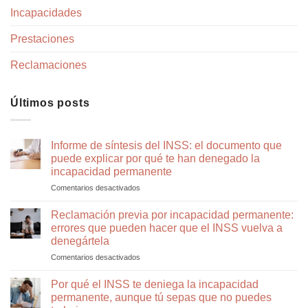
Incapacidades
Prestaciones
Reclamaciones
Últimos posts
Informe de síntesis del INSS: el documento que
puede explicar por qué te han denegado la
incapacidad permanente
Comentarios desactivados
en
Informe
de
Reclamación previa por incapacidad permanente:
síntesis
errores que pueden hacer que el INSS vuelva a
del
denegártela
INSS:
Comentarios desactivados
en
el
Reclamación
documento
previa
que
Por qué el INSS te deniega la incapacidad
por
puede
permanente, aunque tú sepas que no puedes
incapacidad
explicar