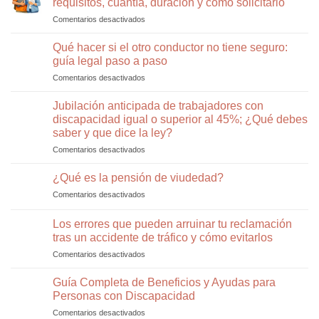
requisitos, cuantía, duración y cómo solicitarlo
eléctrico
cómo
el
Comentarios desactivados
en
en
defender
Tribunal
Subsidio
Madrid:
tu
Supremo
para
Qué hacer si el otro conductor no tiene seguro:
normativa
pensión
mayores
2026,
guía legal paso a paso
de
indemnizaciones
Comentarios desactivados
en
52
y
Qué
años
cómo
hacer
Jubilación anticipada de trabajadores con
(2025):
un
si
requisitos,
discapacidad igual o superior al 45%; ¿Qué debes
abogado
el
cuantía,
especialista
saber y que dice la ley?
otro
duración
puede
Comentarios desactivados
en
conductor
y
ayudarte
Jubilación
no
cómo
anticipada
tiene
¿Qué es la pensión de viudedad?
solicitarlo
de
seguro:
Comentarios desactivados
en
trabajadores
guía
¿Qué
con
legal
es
Los errores que pueden arruinar tu reclamación
discapacidad
paso
la
igual
a
tras un accidente de tráfico y cómo evitarlos
pensión
o
paso
Comentarios desactivados
en
de
superior
Los
viudedad?
al
errores
Guía Completa de Beneficios y Ayudas para
45%;
que
Personas con Discapacidad
¿Qué
pueden
debes
Comentarios desactivados
en
arruinar
saber