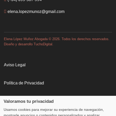
elena.lopezmunoz@gmail.com
Elena López Muñoz Abogada
©
2026. Todos los derechos reservados.
Diseño y desarrollo
TuchoDigital
.
Aviso Legal
Política de Privacidad
Política de Cookies
Valoramos tu privacidad
Usamos cookies para mejorar su experiencia de navegación,
mostrarle anuncios o contenidos personalizados y analizar