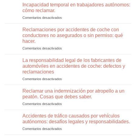
Abogada
Incapacidad temporal en trabajadores autónomos:
trabajo
Responde:
tras
cómo reclamar.
20
la
Comentarios desactivados
en
Preguntas
concesión
Incapacidad
y
de
temporal
Reclamaciones por accidentes de coche con
Respuestas
una
en
Sobre
conductores no asegurados o sin permiso: qué
incapacidad
trabajadores
Tráfico
hacer.
permanente
autónomos:
y
Comentarios desactivados
en
cómo
Seguridad
Reclamaciones
reclamar.
Vial.
por
La responsabilidad legal de los fabricantes de
Parte
accidentes
2.
automóviles en accidentes de coche: defectos y
de
reclamaciones
coche
Comentarios desactivados
en
con
La
conductores
responsabilidad
no
Reclamar una indemnización por atropello a un
legal
asegurados
peatón. Cosas que debes saber.
de
o
Comentarios desactivados
en
los
sin
Reclamar
fabricantes
permiso:
una
Accidentes de tráfico causados por vehículos
de
qué
indemnización
automóviles
hacer.
autónomos: desafíos legales y responsabilidades.
por
en
Comentarios desactivados
en
atropello
accidentes
Accidentes
a
de