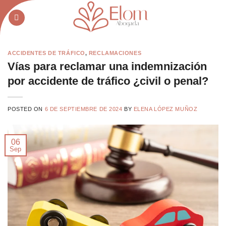
Saltar
al
contenido
ACCIDENTES DE TRÁFICO
,
RECLAMACIONES
Vías para reclamar una indemnización
por accidente de tráfico ¿civil o penal?
POSTED ON
6 DE SEPTIEMBRE DE 2024
BY
ELENA LÓPEZ MUÑOZ
06
Sep