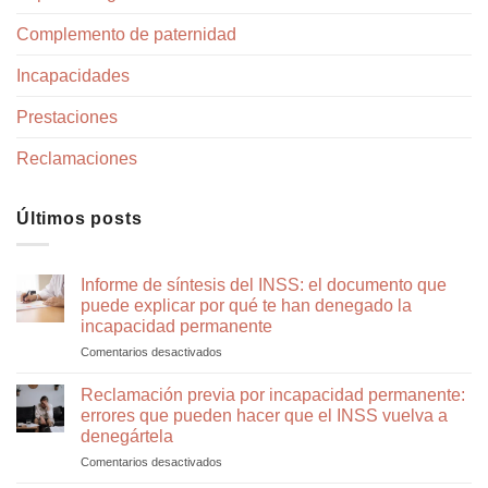
Complemento de paternidad
Incapacidades
Prestaciones
Reclamaciones
Últimos posts
Informe de síntesis del INSS: el documento que
puede explicar por qué te han denegado la
incapacidad permanente
Comentarios desactivados
en
Informe
de
Reclamación previa por incapacidad permanente:
síntesis
errores que pueden hacer que el INSS vuelva a
del
denegártela
INSS:
Comentarios desactivados
en
el
Reclamación
documento