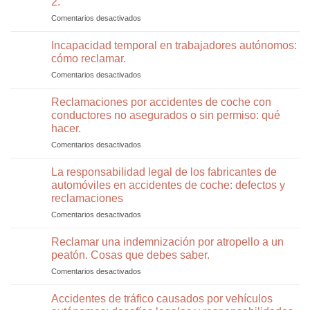
2.
alcance
del
trasero
Comentarios desactivados
en
contrato
ELOM
de
Abogada
Incapacidad temporal en trabajadores autónomos:
trabajo
Responde:
tras
cómo reclamar.
20
la
Comentarios desactivados
en
Preguntas
concesión
Incapacidad
y
de
temporal
Reclamaciones por accidentes de coche con
Respuestas
una
en
Sobre
conductores no asegurados o sin permiso: qué
incapacidad
trabajadores
Tráfico
hacer.
permanente
autónomos:
y
Comentarios desactivados
en
cómo
Seguridad
Reclamaciones
reclamar.
Vial.
por
La responsabilidad legal de los fabricantes de
Parte
accidentes
2.
automóviles en accidentes de coche: defectos y
de
reclamaciones
coche
Comentarios desactivados
en
con
La
conductores
responsabilidad
no
Reclamar una indemnización por atropello a un
legal
asegurados
peatón. Cosas que debes saber.
de
o
Comentarios desactivados
en
los
sin
Reclamar
fabricantes
permiso:
una
Accidentes de tráfico causados por vehículos
de
qué
indemnización
automóviles
hacer.