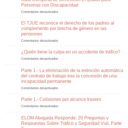
que
Personas con Discapacidad
¿Qué
pueden
debes
Comentarios desactivados
en
arruinar
saber
Guía
tu
y
Completa
El TJUE reconoce el derecho de los padres al
reclamación
que
de
tras
complemento por brecha de género en las
dice
Beneficios
un
pensiones
la
y
accidente
ley?
Comentarios desactivados
en
Ayudas
de
El
para
tráfico
TJUE
Personas
¿Quién tiene la culpa en un accidente de tráfico?
y
reconoce
con
cómo
Comentarios desactivados
en
el
Discapacidad
evitarlos
¿Quién
derecho
tiene
Parte 1.- La eliminación de la extinción automática
de
la
los
del contrato de trabajo tras la concesión de una
culpa
padres
incapacidad permanente
en
al
un
Comentarios desactivados
en
complemento
accidente
Parte
por
de
1.-
Parte 1.- Colisiones por alcance trasero
brecha
tráfico?
La
de
Comentarios desactivados
en
eliminación
género
Parte
de
en
1.-
ELOM Abogada Responde: 20 Preguntas y
la
las
Colisiones
extinción
Respuestas Sobre Tráfico y Seguridad Vial. Parte
pensiones
por
automática