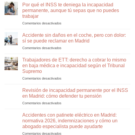
previa
que
Por qué el INSS te deniega la incapacidad
por
puede
permanente, aunque tú sepas que no puedes
incapacidad
explicar
trabajar
permanente:
por
Comentarios desactivados
en
errores
qué
Por
que
te
qué
pueden
han
Accidente sin daños en el coche, pero con dolor:
el
hacer
denegado
sí se puede reclamar en Madrid
INSS
que
la
Comentarios desactivados
en
te
el
incapacidad
Accidente
deniega
INSS
permanente
sin
Trabajadores de ETT: derecho a cobrar lo mismo
la
vuelva
daños
incapacidad
a
en baja médica e incapacidad según el Tribunal
en
permanente,
denegártela
Supremo
el
aunque
Comentarios desactivados
en
coche,
tú
Trabajadores
pero
sepas
de
con
Revisión de incapacidad permanente por el INSS
que
ETT:
dolor:
no
en Madrid: cómo defender tu pensión
derecho
sí
puedes
Comentarios desactivados
en
a
se
trabajar
Revisión
cobrar
puede
de
Accidentes con patinete eléctrico en Madrid:
lo
reclamar
incapacidad
mismo
en
normativa 2026, indemnizaciones y cómo un
permanente
en
Madrid
abogado especialista puede ayudarte
por
baja
Comentarios desactivados
en
el
médica