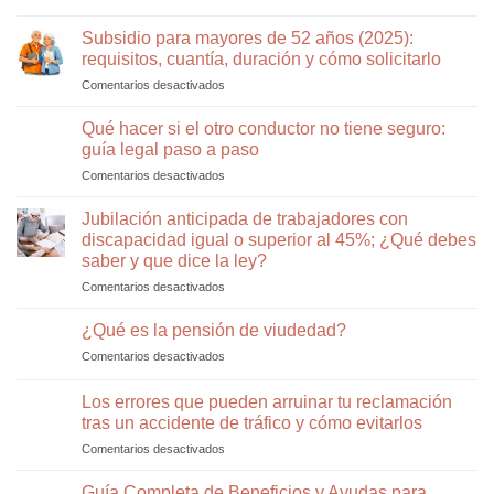
Accidentes
INSS
e
con
en
Subsidio para mayores de 52 años (2025):
incapacidad
patinete
Madrid:
según
requisitos, cuantía, duración y cómo solicitarlo
eléctrico
cómo
el
Comentarios desactivados
en
en
defender
Tribunal
Subsidio
Madrid:
tu
Supremo
para
Qué hacer si el otro conductor no tiene seguro:
normativa
pensión
mayores
2026,
guía legal paso a paso
de
indemnizaciones
Comentarios desactivados
en
52
y
Qué
años
cómo
hacer
Jubilación anticipada de trabajadores con
(2025):
un
si
requisitos,
discapacidad igual o superior al 45%; ¿Qué debes
abogado
el
cuantía,
especialista
saber y que dice la ley?
otro
duración
puede
Comentarios desactivados
en
conductor
y
ayudarte
Jubilación
no
cómo
anticipada
tiene
¿Qué es la pensión de viudedad?
solicitarlo
de
seguro:
Comentarios desactivados
en
trabajadores
guía
¿Qué
con
legal
es
Los errores que pueden arruinar tu reclamación
discapacidad
paso
la
igual
a
tras un accidente de tráfico y cómo evitarlos
pensión
o
paso
Comentarios desactivados
en
de
superior
Los
viudedad?
al
errores
Guía Completa de Beneficios y Ayudas para
45%;