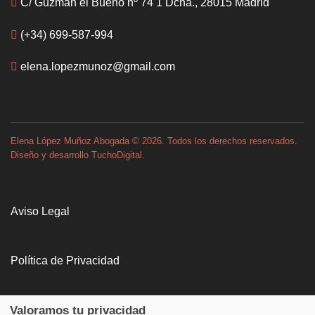
C/ Guzmán el Bueno nº 74 1 Dcha., 28015 Madrid
(+34) 699-587-994
elena.lopezmunoz@gmail.com
Elena López Muñoz Abogada
©
2026. Todos los derechos reservados.
Diseño y desarrollo
TuchoDigital
.
Aviso Legal
Política de Privacidad
Política de Cookies
Valoramos tu privacidad